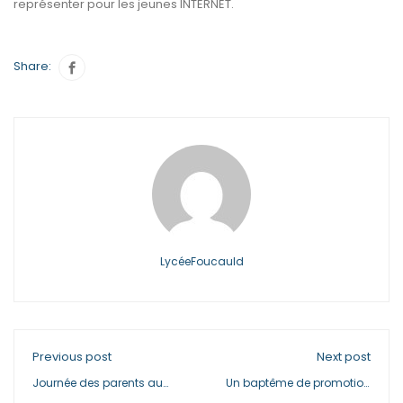
représenter pour les jeunes INTERNET.
Share:
LycéeFoucauld
Previous post
Next post
Journée des parents au
Un baptême de promotion
lycée Charles de FOUCAULD
pour nos classes de BTS