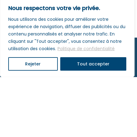
Nous respectons votre vie privée.
Nous utilisons des cookies pour améliorer votre
expérience de navigation, diffuser des publicités ou du
contenu personnalisés et analyser notre trafic. En
cliquant sur "Tout accepter", vous consentez à notre
utilisation des cookies.
Politique de confidentialité
Rejeter
Tout accepter
Lycée Charles de Foucauld • Allée d'Athènes - 67300
Schiltigheim
03 88 18 60 00
•
contact@lyceefoucauld.fr
Mentions légales
- © Agence COSM - 2025