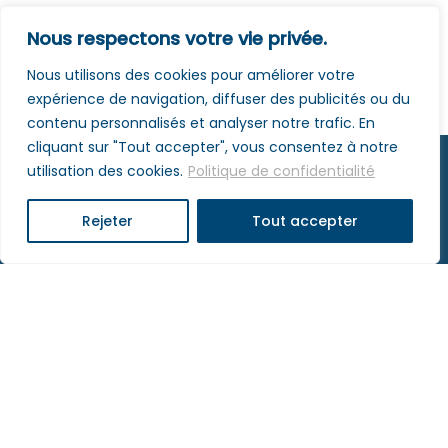
Nous respectons votre vie privée.
Nous utilisons des cookies pour améliorer votre
expérience de navigation, diffuser des publicités ou du
contenu personnalisés et analyser notre trafic. En
cliquant sur "Tout accepter", vous consentez à notre
utilisation des cookies.
Politique de confidentialité
Rejeter
Tout accepter
Lycée Charles de Foucauld • Allée d'Athènes - 67300
Schiltigheim
03 88 18 60 00
•
contact@lyceefoucauld.fr
Mentions légales
- © Agence COSM - 2025