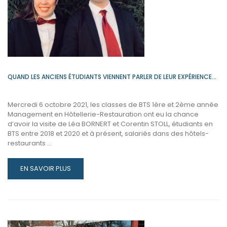
ADJOINTE
DE
L’HÔTEL
LE
ROI
SOLEIL
QUAND LES ANCIENS ÉTUDIANTS VIENNENT PARLER DE LEUR EXPÉRIENCE…
Mercredi 6 octobre 2021, les classes de BTS 1ère et 2ème année
Management en Hôtellerie-Restauration ont eu la chance
d’avoir la visite de Léa BORNERT et Corentin STOLL, étudiants en
BTS entre 2018 et 2020 et à présent, salariés dans des hôtels-
restaurants …
READ
EN SAVOIR PLUS
MORE
ABOUT
QUAND
LES
ANCIENS