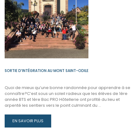
MOTIVÉS
LE
POUCE
LEVÉ
EN
DONNANT
DU
SENS.
SORTIE D’INTÉGRATION AU MONT SAINT-ODILE
Quoi de mieux qu’une bonne randonnée pour apprendre à se
connaître?C’est sous un soleil radieux que les élèves de 1ère
année BTS et 1ère Bac PRO Hôtellerie ont profité du lieu et
arpenté les sentiers vers le point culminant du …
READ
EN SAVOIR PLUS
MORE
ABOUT