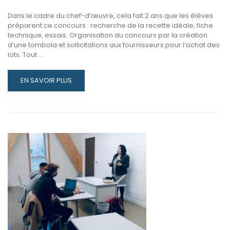
Dans le cadre du chef-d’œuvre, cela fait 2 ans que les élèves
préparent ce concours : recherche de la recette idéale, fiche
technique, essais. Organisation du concours par la création
d’une tombola et sollicitations aux fournisseurs pour l’achat des
lots. Tout …
READ
EN SAVOIR PLUS
MORE
ABOUT
CONCOURS
DE
PÂTISSERIE
AVEC
LES
2
CAP
PÂTISSIER
DU
LYCÉE
CHARLES
DE