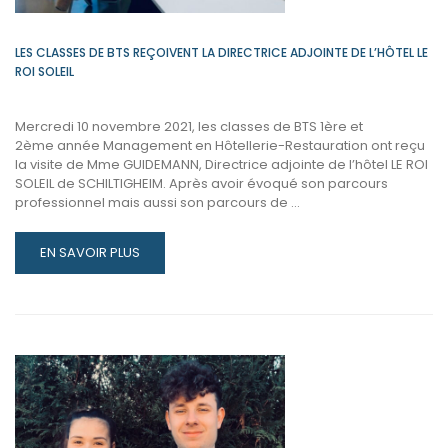
FOUCAULD
LES CLASSES DE BTS REÇOIVENT LA DIRECTRICE ADJOINTE DE L’HÔTEL LE
ROI SOLEIL
Mercredi 10 novembre 2021, les classes de BTS 1ère et
2ème année Management en Hôtellerie-Restauration ont reçu
la visite de Mme GUIDEMANN, Directrice adjointe de l’hôtel LE ROI
SOLEIL de SCHILTIGHEIM. Après avoir évoqué son parcours
professionnel mais aussi son parcours de …
READ
EN SAVOIR PLUS
MORE
ABOUT
LES
CLASSES
DE
BTS
REÇOIVENT
LA
DIRECTRICE