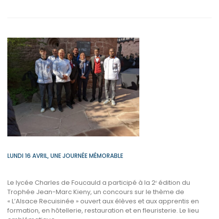
ABOUT
À
TEST
L’HONNEUR
LUNDI 16 AVRIL, UNE JOURNÉE MÉMORABLE
Le lycée Charles de Foucauld a participé à la 2ᵉ édition du
Trophée Jean-Marc Kieny, un concours sur le thème de
« L’Alsace Recuisinée » ouvert aux élèves et aux apprentis en
formation, en hôtellerie, restauration et en fleuristerie. Le lieu