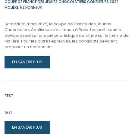
COUPE DE FRANCE DES JEUNES CHOCOLATIERS CONFISEURS 2022 :
MOLIÈRE À L’HONNEUR
Samedi 26 mars 2022, la coupe de France des Jeunes
Chocolatiers Confiseurs s’est tenue à Paris. Les participants
devaient réaliser une pièce artistique de vitrine sur le thème de
Molière. Pour les autres épreuves, les candidats devaient
proposer un bonbon de …
READ
EN SAVOIR PLUS
MORE
ABOUT
COUPE
DE
FRANCE
TEST
DES
JEUNES
CHOCOLATIERS
test
CONFISEURS
2022
READ
EN SAVOIR PLUS
:
MORE
MOLIÈRE