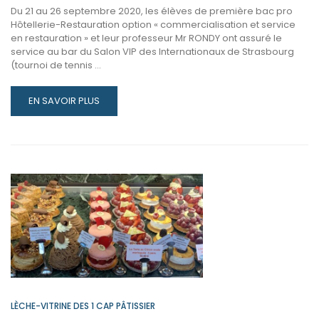
Du 21 au 26 septembre 2020, les élèves de première bac pro
Hôtellerie-Restauration option « commercialisation et service
en restauration » et leur professeur Mr RONDY ont assuré le
service au bar du Salon VIP des Internationaux de Strasbourg
(tournoi de tennis …
READ
EN SAVOIR PLUS
MORE
ABOUT
SALON
VIP
AUX
INTERNATIONAUX
DE
STRASBOURG.
AU
SERVICE,
LES
1
BPRH
LÈCHE-VITRINE DES 1 CAP PÂTISSIER