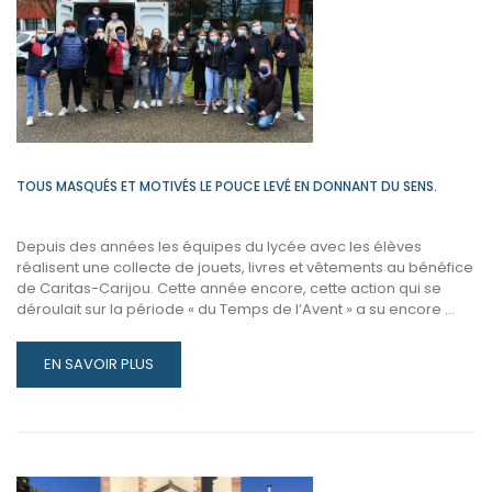
ÉTUDIANTS
VIENNENT
PARLER
DE
LEUR
EXPÉRIENCE…
TOUS MASQUÉS ET MOTIVÉS LE POUCE LEVÉ EN DONNANT DU SENS.
Depuis des années les équipes du lycée avec les élèves
réalisent une collecte de jouets, livres et vêtements au bénéfice
de Caritas-Carijou. Cette année encore, cette action qui se
déroulait sur la période « du Temps de l’Avent » a su encore …
READ
EN SAVOIR PLUS
MORE
ABOUT
TOUS
MASQUÉS
ET