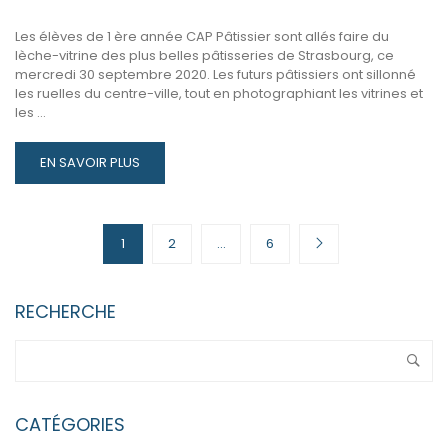
Les élèves de 1 ère année CAP Pâtissier sont allés faire du
lèche-vitrine des plus belles pâtisseries de Strasbourg, ce
mercredi 30 septembre 2020. Les futurs pâtissiers ont sillonné
les ruelles du centre-ville, tout en photographiant les vitrines et
les …
READ
EN SAVOIR PLUS
MORE
ABOUT
LÈCHE-
VITRINE
1
2
…
6
DES
1
CAP
RECHERCHE
PÂTISSIER
CATÉGORIES