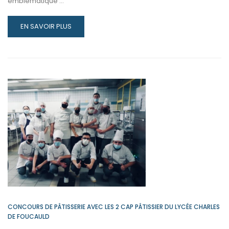
emblématique …
READ
EN SAVOIR PLUS
MORE
ABOUT
LUNDI
16
AVRIL,
UNE
JOURNÉE
MÉMORABLE
CONCOURS DE PÂTISSERIE AVEC LES 2 CAP PÂTISSIER DU LYCÉE CHARLES
DE FOUCAULD