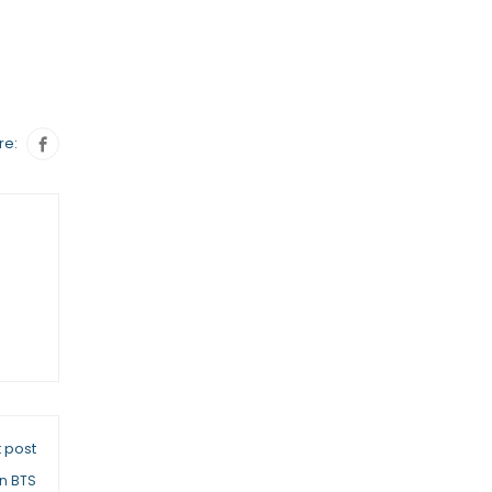
re:
 post
n BTS​