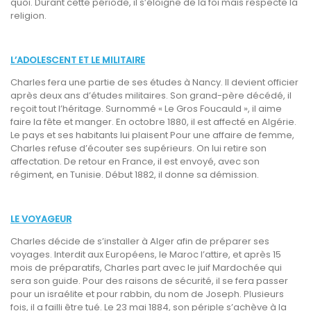
quoi. Durant cette période, il s’éloigne de la foi mais respecte la
religion.
L’ADOLESCENT ET LE MILITAIRE
Charles fera une partie de ses études à Nancy. Il devient officier
après deux ans d’études militaires. Son grand-père décédé, il
reçoit tout l’héritage. Surnommé « Le Gros Foucauld », il aime
faire la fête et manger. En octobre 1880, il est affecté en Algérie.
Le pays et ses habitants lui plaisent Pour une affaire de femme,
Charles refuse d’écouter ses supérieurs. On lui retire son
affectation. De retour en France, il est envoyé, avec son
régiment, en Tunisie. Début 1882, il donne sa démission.
LE VOYAGEUR
Charles décide de s’installer à Alger afin de préparer ses
voyages. Interdit aux Européens, le Maroc l’attire, et après 15
mois de préparatifs, Charles part avec le juif Mardochée qui
sera son guide. Pour des raisons de sécurité, il se fera passer
pour un israélite et pour rabbin, du nom de Joseph. Plusieurs
fois, il a failli être tué. Le 23 mai 1884, son périple s’achève à la