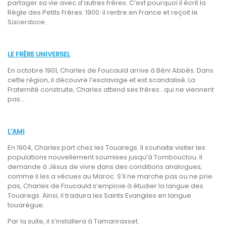
partager sa vie avec d’autres frères. C’est pourquoi il écrit la
Règle des Petits Frères. 1900: il rentre en France et reçoit le
Sacerdoce.
LE FRÈRE UNIVERSEL
En octobre 1901, Charles de Foucauld arrive à Béni Abbès. Dans
cette région, il découvre l’esclavage et est scandalisé. La
Fraternité construite, Charles attend ses frères…qui ne viennent
pas…
L’AMI
En 1904, Charles part chez les Touaregs. Il souhaite visiter les
populations nouvellement soumises jusqu’à Tombouctou. Il
demande à Jésus de vivre dans des conditions analogues,
comme il les a vécues au Maroc. S’il ne marche pas ou ne prie
pas, Charles de Foucauld s’emploie à étudier la langue des
Touaregs. Ainsi, il traduira les Saints Evangiles en langue
touarègue.
Par la suite, il s’installera à Tamanrasset.