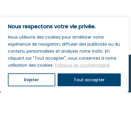
Nous respectons votre vie privée.
Nous utilisons des cookies pour améliorer votre
expérience de navigation, diffuser des publicités ou du
contenu personnalisés et analyser notre trafic. En
cliquant sur "Tout accepter", vous consentez à notre
utilisation des cookies.
Politique de confidentialité
Rejeter
Tout accepter
Lycée Charles de Foucauld • Allée d'Athènes - 67300
Schiltigheim
03 88 18 60 00
•
contact@lyceefoucauld.fr
Mentions légales
- © Agence COSM - 2025